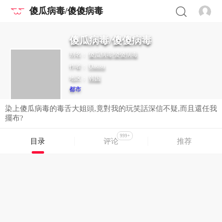
傻瓜病毒/傻傻病毒
傻瓜病毒/傻傻病毒
别名：
傻瓜病毒/傻傻病毒
作者：
Oasisu
地区：
韩国
都市
染上傻瓜病毒的毒舌大姐頭,竟對我的玩笑話深信不疑,而且還任我
擺布?
999+
目录
评论
推荐